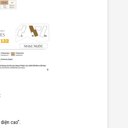
:
diện cao”.