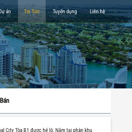
Dự án
Tin Tức
Tuyển dụng
Liên hệ
 Bán
l City Tòa B1 được hé lộ. Nằm tại phân khu