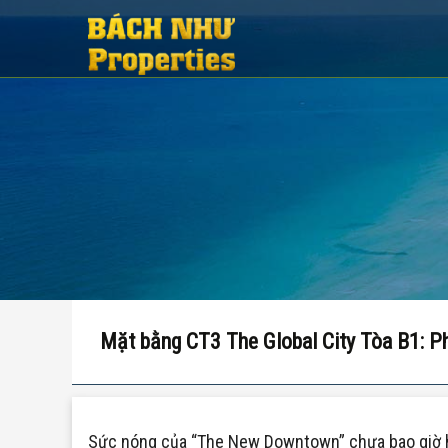
Mặt bằng CT3 The Global City Tòa B1: P
Sức nóng của “The New Downtown” chưa bao giờ hạ