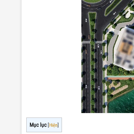
Mục lục
[
Hiện
]