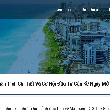
Trang chủ
Giới thiệu
hân Tích Chi Tiết Và Cơ Hội Đầu Tư Cận Kề Ngày Mở
 nhiệt khi những hình ảnh đầu tiên về Mặt bằng CT3 The Globa