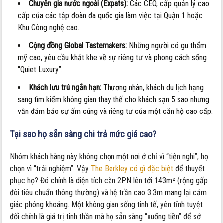
Chuyên gia nước ngoài (Expats):
Các CEO, cấp quản lý cao
cấp của các tập đoàn đa quốc gia làm việc tại Quận 1 hoặc
Khu Công nghệ cao.
Cộng đồng Global Tastemakers:
Những người có gu thẩm
mỹ cao, yêu cầu khắt khe về sự riêng tư và phong cách sống
“Quiet Luxury”.
Khách lưu trú ngắn hạn:
Thương nhân, khách du lịch hạng
sang tìm kiếm không gian thay thế cho khách sạn 5 sao nhưng
vẫn đảm bảo sự ấm cúng và riêng tư của một căn hộ cao cấp.
Tại sao họ sẵn sàng chi trả mức giá cao?
Nhóm khách hàng này không chọn một nơi ở chỉ vì “tiện nghi”, họ
chọn vì “trải nghiệm”. Vậy
The Berkley có gì đặc biệt
để thuyết
phục họ? Đó chính là diện tích căn 2PN lên tới 143m² (rộng gấp
đôi tiêu chuẩn thông thường) và hệ trần cao 3.3m mang lại cảm
giác phóng khoáng. Một không gian sống tinh tế, yên tĩnh tuyệt
đối chính là giá trị tinh thần mà họ sẵn sàng “xuống tiền” để sở