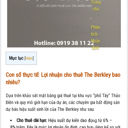
Trang
chủ
-
Phân
tích -
Nhận
định
Nội
Mục lục
[
Hiện
]
dung:
Lợi
Con số thực tế: Lợi nhuận cho thuê The Berkley bao
nhuận
nhiêu?
cho
thuê
Dựa trên khảo sát mặt bằng giá thuê tại khu vực “phố Tây” Thảo
The
Điền và quy mô giới hạn của dự án, các chuyên gia bất động sản
Berkley
dự báo hiệu suất sinh lời của The Berkley như sau:
bao
nhiêu?
Cho thuê dài hạn:
Hiệu suất dự kiến dao động từ 6% –
Phân
8%/năm. Đây là mức lợi nhuận ổn định, cao hơn đáng kể so với