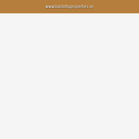
www.bachnhuproperties.vn