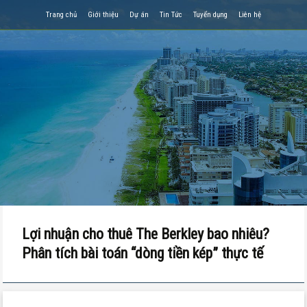
Trang chủ
Giới thiệu
Dự án
Tin Tức
Tuyển dụng
Liên hệ
Lợi nhuận cho thuê The Berkley bao nhiêu?
Phân tích bài toán “dòng tiền kép” thực tế