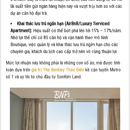
tích
lãi suất tiền gửi ngân hàng hiện nay và vượt trội hơn so với các
bài
dự án căn hộ đại trà.
toán
Khai thác lưu trú ngắn hạn (AirBnB/Luxury Serviced
“dòng
Apartment):
Hiệu suất có thể bứt phá lên tới 15% – 17%/năm.
tiền
Nhờ lợi thế chỉ có 85 căn hộ và vận hành theo mô hình
kép”
Boutique, việc quản lý và khai thác lưu trú ngắn hạn cho các
thực
chuyên gia, khách du lịch cao cấp trở nên vô cùng thuận lợi.
tế
Mức lợi nhuận này không phải là những con số ảo, mà được tính
toán dựa trên
giá trị The Berkley Thảo Điền
kề cận tuyến Metro
số 1 và uy tín từ chủ đầu tư SonKim Land.