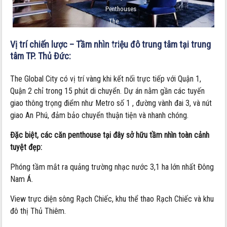
Penthouses
The
Global
Vị trí chiến lược – Tầm nhìn triệu đô trung tâm tại trung
City
tâm TP. Thủ Đức:
The Global City có vị trí vàng khi kết nối trực tiếp với Quận 1,
Quận 2 chỉ trong 15 phút di chuyển. Dự án nằm gần các tuyến
giao thông trọng điểm như Metro số 1 , đường vành đai 3, và nút
giao An Phú, đảm bảo chuyển thuận tiện và nhanh chóng.
Đặc biệt, các căn penthouse tại đây sở hữu tầm nhìn toàn cảnh
tuyệt đẹp:
Phóng tầm mắt ra quảng trường nhạc nước 3,1 ha lớn nhất Đông
Nam Á.
View trực diện sông Rạch Chiếc, khu thể thao Rạch Chiếc và khu
đô thị Thủ Thiêm.