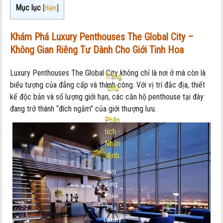
Mục lục
[
Hiện
]
Khám Phá Luxury Penthouses The Global City –
Không Gian Riêng Tư Dành Cho Giới Tinh Hoa
Luxury Penthouses The Global City không chỉ là nơi ở mà còn là
Trang
biểu tượng của đẳng cấp và thành công. Với vị trí đắc địa, thiết
chủ
kế độc bản và số lượng giới hạn, các căn hộ penthouse tại đây
-
đang trở thành “đích ngắm” của giới thượng lưu.
Phân
tích -
Nhận
định
Nội
dung:
Khám
Phá
Luxury