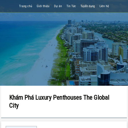
Trang chủ
Giới thiệu
Dự án
Tin Tức
Tuyển dụng
Liên hệ
Khám Phá Luxury Penthouses The Global
City