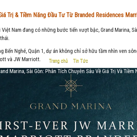
 Giá Trị & Tiềm Năng Đầu Tư Từ Branded Residences Marri
 Việt Nam đang có những bước tiến vượt bậc, Grand Marina, Sài
thái.
ờng Bến Nghé, Quận 1, dự án không chỉ sở hữu tầm nhìn ven sôn
ott và JW Marriott.
Trang chủ
-
Tin Tức
rand Marina, Sài Gòn: Phân Tích Chuyên Sâu Về Giá Trị Và Tiềm