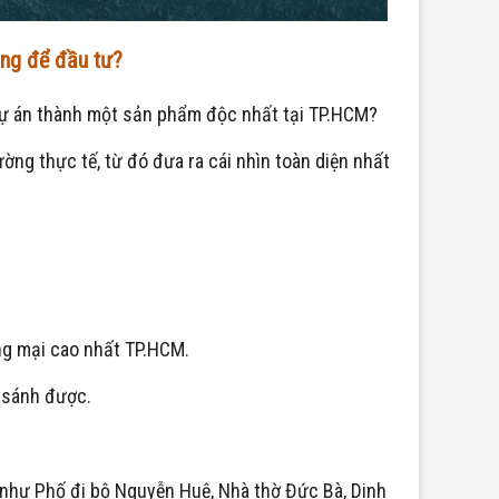
áng để đầu tư?
 dự án thành một sản phẩm độc nhất tại TP.HCM?
rường thực tế, từ đó đưa ra cái nhìn toàn diện nhất
ơng mại cao nhất TP.HCM.
o sánh được.
u như Phố đi bộ Nguyễn Huệ, Nhà thờ Đức Bà, Dinh