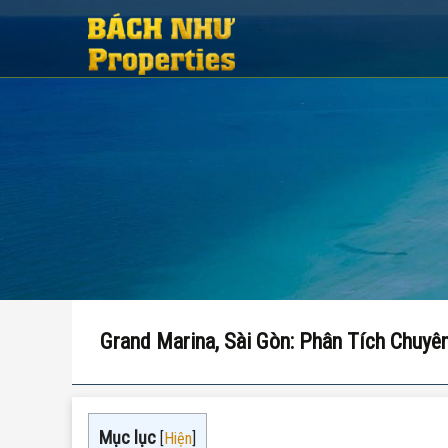
Grand Marina, Sài Gòn: Phân Tích Chuyê
Mục lục
[
Hiện
]