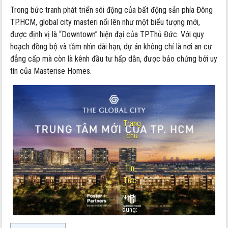
Trong bức tranh phát triển sôi động của bất động sản phía Đông
TP.HCM, global city masteri nổi lên như một biểu tượng mới,
được định vị là “Downtown” hiện đại của TP.Thủ Đức. Với quy
hoạch đồng bộ và tầm nhìn dài hạn, dự án không chỉ là nơi an cư
đẳng cấp mà còn là kênh đầu tư hấp dẫn, được bảo chứng bởi uy
tín của Masterise Homes.
Trang
chủ
-
Tin
Tức
Nội
dung:
Global