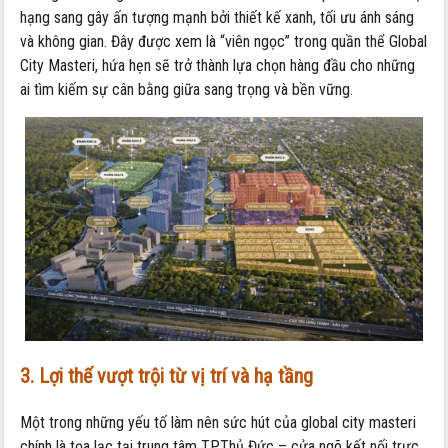
hạng sang gây ấn tượng mạnh bởi thiết kế xanh, tối ưu ánh sáng
và không gian. Đây được xem là “viên ngọc” trong quần thể Global
City Masteri, hứa hẹn sẽ trở thành lựa chọn hàng đầu cho những
ai tìm kiếm sự cân bằng giữa sang trọng và bền vững.
3. Lợi thế vượt trội từ vị trí và hạ tầng
Một trong những yếu tố làm nên sức hút của global city masteri
chính là tọa lạc tại trung tâm TP.Thủ Đức – cửa ngõ kết nối trực