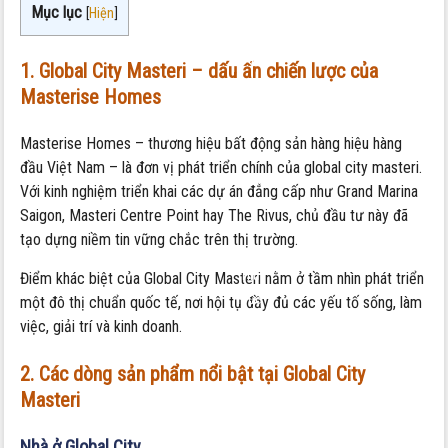
Mục lục
City
[
Hiện
]
Masteri:
Đánh
1. Global City Masteri – dấu ấn chiến lược của
giá
Masterise Homes
uy
tín
Masterise Homes – thương hiệu bất động sản hàng hiệu hàng
Masterise
đầu Việt Nam – là đơn vị phát triển chính của global city masteri.
Homes
Với kinh nghiệm triển khai các dự án đẳng cấp như Grand Marina
tại
Saigon, Masteri Centre Point hay The Rivus, chủ đầu tư này đã
dự
tạo dựng niềm tin vững chắc trên thị trường.
án
Thủ
Điểm khác biệt của Global City Masteri nằm ở tầm nhìn phát triển
Đức
một đô thị chuẩn quốc tế, nơi hội tụ đầy đủ các yếu tố sống, làm
việc, giải trí và kinh doanh.
2. Các dòng sản phẩm nổi bật tại Global City
Masteri
Nhà ở Global City