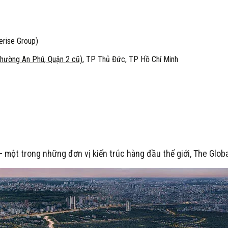
erise Group)
hường An Phú, Quận 2 cũ)
, TP Thủ Đức, TP Hồ Chí Minh
– một trong những đơn vị kiến trúc hàng đầu thế giới, The Glo