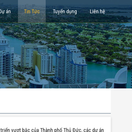
Dự án
Tin Tức
Tuyển dụng
Liên hệ
t triển vượt bậc của Thành phố Thủ Đức, các dự án