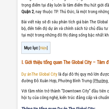
trọng điểm tại đây luôn là tâm điểm thu hút giới 
Quận 2
, nay thuộc TP. Thủ Đức, là một trong nhữ
Bài viết này sẽ đi sâu phân tích giá bán The Globa
bộ, đến tiến độ dự án và chính sách từ chủ đầu tư
tại một trong những đô thị đáng sống bậc nhất kh
Mục lục
[
Hiện
]
N
I. Giới thiệu tổng quan The Global City – Tâm 
Dự ánThe Global City
là đại đô thị quy mô lớn được
đường Đỗ Xuân Hợp, Phường Bình Trưng
(Phường 
Với tầm nhìn trở thành “Downtown City” đầu tiên c
hội tụ của công nghệ, kiến trúc đẳng cấp và chuẩ
Thông tin tổng quan Dự án The Global City: