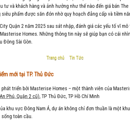
đầu tư và khách hàng và ảnh hưởng như thế nào đến giá bán The 
ng siêu phẩm được săn đón nhờ quy hoạch đẳng cấp và tiềm năn
l City Quận 2 năm 2025 sau sát nhập, đánh giá các yếu tố vĩ mô
 Masterise Homes. Những thông tin này sẽ giúp bạn có cái nhìn
u Đông Sài Gòn.
Trang chủ
-
Tin Tức
ội dung: Giá bán The Global City Quận 2 năm 2025 sau sát nhậ
điểm mới tại TP. Thủ Đức
 phát triển bởi Masterise Homes – một thành viên của Masterise 
An Phú, Quận 2 cũ)
, TP Thủ Đức, TP Hồ Chí Minh
ủa khu vực Đông Nam Á, dự án không chỉ đơn thuần là một khu d
n sống toàn cầu.