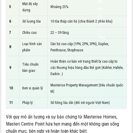
Nối,
Mật độ xây
5
Khoảng 25%
Mở
dựng
Lối
6
Số lượng tòa
10 tòa tháp căn hộ (chia thành 2 phân khu)
Giá
Trị
7
Chiều cao
22 – 39 tầng
Vàng
Loại hình sản
Căn hộ cao cấp (1PN, 2PN, 3PN), Duplex,
8
phẩm
Penthouse, Shophouse
Hoàn thiện cơ bản với trang thiết bị cao cấp từ
Tiêu chuẩn
9
các thương hiệu hàng đầu thế giới (Kohler, Hafele,
bàn giao
Daikin…)
Masterise Property Management (tiêu chuẩn quốc
10
Đơn vị quản lý
tế)
11
Pháp lý
Sổ hồng lâu dài (đối với người Việt Nam)
Với quy mô ấn tượng và sự bảo chứng từ Masterise Homes,
Masteri Centre Point hứa hẹn mang đến một không gian sống
chuẩn mực, tiện nghi và hoàn toàn khác biệt.