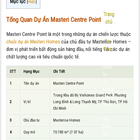
Mục lục
[
Hiện
]
Trang
Tổng Quan Dự Án Masteri Centre Point
chủ
-
Masteri Centre Point là một trong những dự án chiến lược thuộc
Tin
chuỗi dự án Masteri Homes
của chủ đầu tư Masterise Homes –
Tức
đơn vị phát triển bất động sản hàng đầu, nổi tiếng với các dự án
chất lượng cao và tiêu chuẩn quốc tế.
Nội
dung:
STT
Hạng Mục
Chi Tiết
Dự
án
1
Tên dự án
Masteri Centre Point
Masteri
Trong Khu đô thị Vinhomes Grand Park, Phường
Centre
2
Vị trí
Long Bình & Long Thạnh Mỹ, TP. Thủ Đức, TP. Hồ
Point
Chí Minh
:
Tâm
3
Chủ đầu tư
Masterise Homes
Điểm
4
Quy mô
70.783 m² (7.07 ha)
Kết