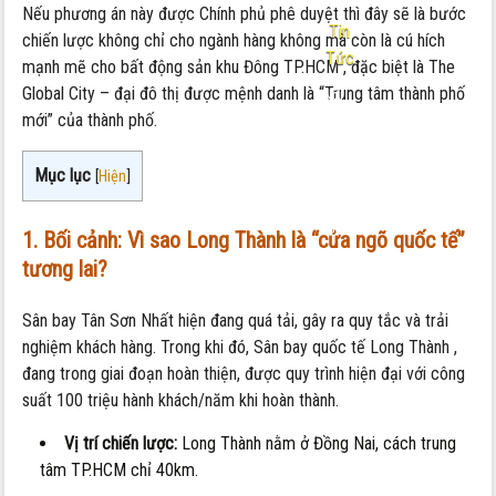
Nếu phương án này được Chính phủ phê duyệt thì đây sẽ là bước
Tin
chiến lược không chỉ cho ngành hàng không mà còn là cú hích
Tức
mạnh mẽ cho bất động sản khu Đông TP.HCM , đặc biệt là The
Global City – đại đô thị được mệnh danh là “Trung tâm thành phố
Nội
mới” của thành phố.
dung:
Cú
Mục lục
Hích
[
Hiện
]
Vàng
Cho
1. Bối cảnh: Vì sao Long Thành là “cửa ngõ quốc tế”
The
tương lai?
Global
City
Sân bay Tân Sơn Nhất hiện đang quá tải, gây ra quy tắc và trải
nghiệm khách hàng. Trong khi đó, Sân bay quốc tế Long Thành ,
đang trong giai đoạn hoàn thiện, được quy trình hiện đại với công
suất 100 triệu hành khách/năm khi hoàn thành.
Vị trí chiến lược:
Long Thành nằm ở Đồng Nai, cách trung
tâm TP.HCM chỉ 40km.