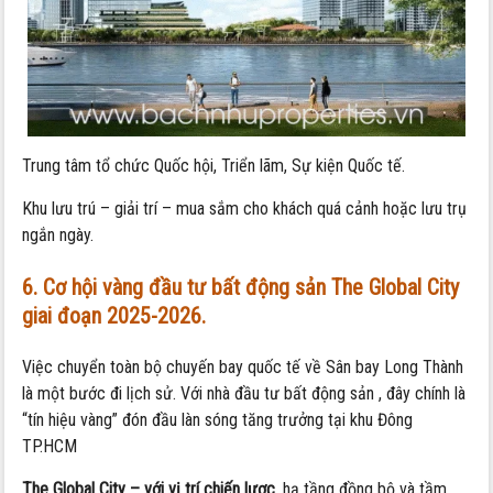
Trung tâm tổ chức Quốc hội, Triển lãm, Sự kiện Quốc tế.
Khu lưu trú – giải trí – mua sắm cho khách quá cảnh hoặc lưu trụ
ngắn ngày.
6. Cơ hội vàng đầu tư bất động sản The Global City
giai đoạn 2025-2026.
Việc chuyển toàn bộ chuyến bay quốc tế về Sân bay Long Thành
là một bước đi lịch sử. Với nhà đầu tư bất động sản , đây chính là
“tín hiệu vàng” đón đầu làn sóng tăng trưởng tại khu Đông
TP.HCM
The Global City – với vị trí chiến lược
, hạ tầng đồng bộ và tầm