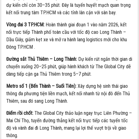
dự kiến chỉ còn 30–35 phút. Đây là tuyến huyết mạch quan trọng
kết nối trung tâm TP.HCM và các tỉnh lân cận với sân bay.
Vòng đai 3 TP.HCM:
Hoàn thành giai đoạn 1 vào năm 2026, kết
nối trực tiếp Thành phố toàn cầu với tốc độ cao Long Thành –
Dầu Giây, giảm kẹt xe và mở ra hành lang logistics mới cho khu
Đông TP.HCM .
Đường sắt Thủ Thiêm – Long Thành:
Dự kiến rút ngắn thời gian di
chuyển xuống 20–25 phút, giúp hành khách từ The Global City dễ
dàng tiếp cận ga Thủ Thiêm trong 5–7 phút.
Metro số 1 (Bến Thành – Suối Tiên):
Xây dựng hệ sinh thái giao
thông đa phương tiện liền mạch, kết nối nhanh từ nội đô đến Thủ
Thiêm, sau đó sang Long Thành.
Điểm rồi chốt:
The Global City thảo luận ngay trục Liên Phường –
Mai Chí Thọ, tuyến đường thẳng kết nối trực tiếp các tuyến tốc
độ và vành đai đi Long Thành, mang lại lợi thế vượt trội về giao
thông.