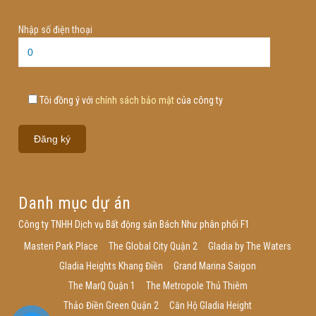
Nhập số điện thoại
Tôi đồng ý với
chính sách bảo mật
của công ty
Danh mục dự án
Công ty TNHH Dịch vụ Bất động sản Bách Như phân phối F1
Masteri Park Place
The Global City Quận 2
Gladia by The Waters
Gladia Heights Khang Điền
Grand Marina Saigon
The MarQ Quận 1
The Metropole Thủ Thiêm
Thảo Điền Green Quận 2
Căn Hộ Gladia Height