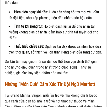
thấu đáo:
Hiện diện ngay khi cần:
Luôn sẵn sàng hỗ trợ mọi yêu cầu
từ đặt tiệc, sắp xếp phương tiện đến chăm sóc hậu cần.
Tinh tế khi riêng tư:
Họ biết cách lùi lại để chủ nhân tận
hưởng không gian cá nhân, đảm bảo sự tĩnh tại tuyệt đối cho
tổ ấm.
Thấu hiểu chiều sâu:
Dịch vụ tại đây được cá nhân hóa dựa
trên thói quen, sở thích và lịch trình riêng biệt của từng cư dân.
Sự tận tâm này giúp mỗi cư dân có thể trọn vẹn dành thời gian
cho những điều quan trọng nhất trong cuộc sống – như sự
nghiệp, gia đình hay việc chăm sóc nội tâm.
Những “Món Quà” Cảm Xúc Từ Đội Ngũ Marriott
Tại Grand Marina, Saigon, mỗi lần trở về nhà không chỉ là bước
qua cánh cửa căn hộ, mà là trở về nơi thực sự thuộc về mình.
Cộng đồng cư dân hàng hiệu Grand Marina được nuôi dưỡng bằng