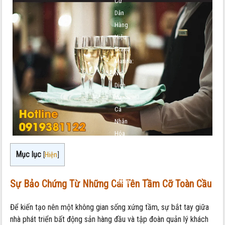
Cư
Dân
Hàng
Hiệu
Grand
Marina:
Nơi
Dịch
Vụ
Cá
Nhân
Hóa
Trở
Mục lục
[
Hiện
]
Thành
Nghệ
Sự Bảo Chứng Từ Những Cái Tên Tầm Cỡ Toàn Cầu
Thuật
Sống
Để kiến tạo nên một không gian sống xứng tầm, sự bắt tay giữa
nhà phát triển bất động sản hàng đầu và tập đoàn quản lý khách