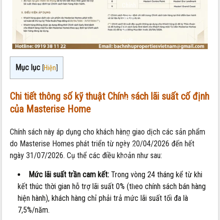
Chính
sách
lãi
suất
cố
định
Mục lục
[
Hiện
]
của
Masterise
Chi tiết thông số kỹ thuật Chính sách lãi suất cố định
Home
của Masterise Home
7.5%
:
Chính sách này áp dụng cho khách hàng giao dịch các sản phẩm
Giải
do Masterise Homes phát triển từ ngày 20/04/2026 đến hết
pháp
ngày 31/07/2026. Cụ thể các điều khoản như sau:
ổn
định
Mức lãi suất trần cam kết:
Trong vòng 24 tháng kể từ khi
dòng
kết thúc thời gian hỗ trợ lãi suất 0% (theo chính sách bán hàng
tiền
hiện hành), khách hàng chỉ phải trả mức lãi suất tối đa là
và
7,5%/năm.
cam