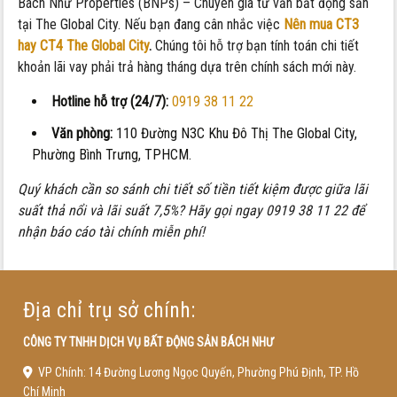
Bách Như Properties (BNPs) – Chuyên gia tư vấn bất động sản
tại The Global City. Nếu bạn đang cân nhắc việc
Nên mua CT3
hay CT4 The Global City
.
Chúng tôi hỗ trợ bạn tính toán chi tiết
khoản lãi vay phải trả hàng tháng dựa trên chính sách mới này.
Hotline hỗ trợ (24/7):
0919 38 11 22
Văn phòng:
110 Đường N3C Khu Đô Thị The Global City,
Phường Bình Trưng, TPHCM.
Quý khách cần so sánh chi tiết số tiền tiết kiệm được giữa lãi
suất thả nổi và lãi suất 7,5%? Hãy gọi ngay 0919 38 11 22 để
nhận báo cáo tài chính miễn phí!
Địa chỉ trụ sở chính:
CÔNG TY TNHH DỊCH VỤ BẤT ĐỘNG SẢN BÁCH NHƯ
VP Chính: 14 Đường Lương Ngọc Quyến, Phường Phú Định, TP. Hồ
Chí Minh