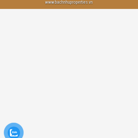
www.bachnhuproperties.vn