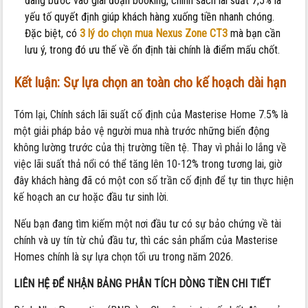
đang bước vào giai đoạn booking, chính sách lãi suất 7,5% là
yếu tố quyết định giúp khách hàng xuống tiền nhanh chóng.
Đặc biệt, có
3 lý do chọn mua Nexus Zone CT3
mà bạn cần
lưu ý, trong đó ưu thế về ổn định tài chính là điểm mấu chốt.
Kết luận: Sự lựa chọn an toàn cho kế hoạch dài hạn
Tóm lại, Chính sách lãi suất cố định của Masterise Home 7.5% là
một giải pháp bảo vệ người mua nhà trước những biến động
không lường trước của thị trường tiền tệ. Thay vì phải lo lắng về
việc lãi suất thả nổi có thể tăng lên 10-12% trong tương lai, giờ
đây khách hàng đã có một con số trần cố định để tự tin thực hiện
kế hoạch an cư hoặc đầu tư sinh lời.
Nếu bạn đang tìm kiếm một nơi đầu tư có sự bảo chứng về tài
chính và uy tín từ chủ đầu tư, thì các sản phẩm của Masterise
Homes chính là sự lựa chọn tối ưu trong năm 2026.
LIÊN HỆ ĐỂ NHẬN BẢNG PHÂN TÍCH DÒNG TIỀN CHI TIẾT