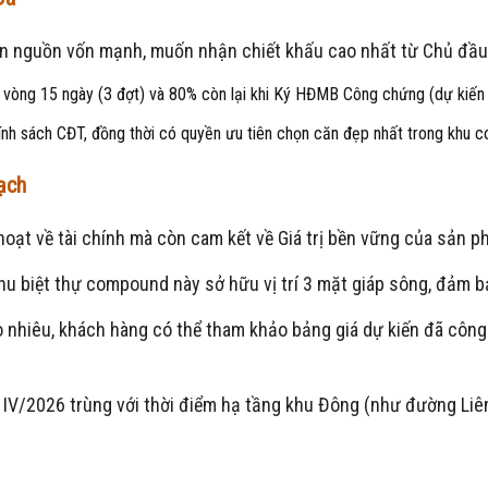
ẵn nguồn vốn mạnh, muốn nhận chiết khấu cao nhất từ Chủ đầu
 vòng 15 ngày (3 đợt) và 80% còn lại khi Ký HĐMB Công chứng (dự kiến
nh sách CĐT, đồng thời có quyền ưu tiên chọn căn đẹp nhất trong khu 
ạch
oạt về tài chính mà còn cam kết về Giá trị bền vững của sản p
u biệt thự compound này sở hữu vị trí 3 mặt giáp sông, đảm bả
o nhiêu, khách hàng có thể tham khảo bảng giá dự kiến đã côn
 IV/2026 trùng với thời điểm hạ tầng khu Đông (như đường Liê