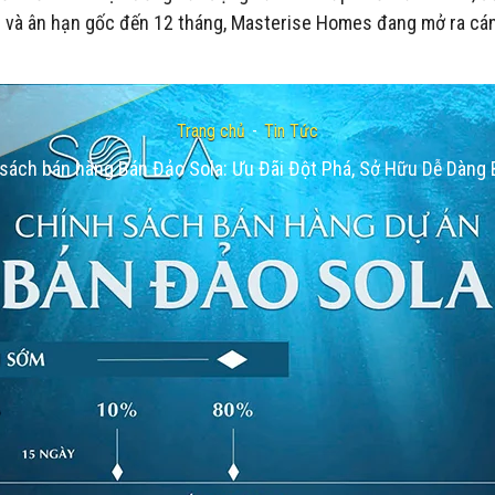
o dài và ân hạn gốc đến 12 tháng, Masterise Homes đang mở ra 
Trang chủ
-
Tin Tức
 sách bán hàng Bán Đảo Sola: Ưu Đãi Đột Phá, Sở Hữu Dễ Dàng B