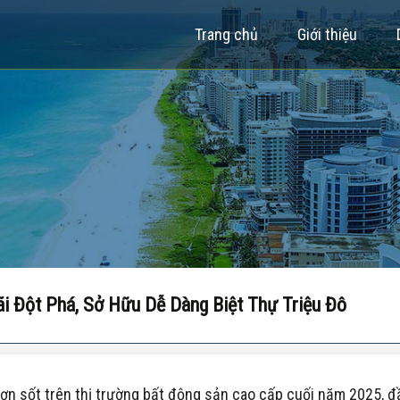
Trang chủ
Giới thiệu
ãi Đột Phá, Sở Hữu Dễ Dàng Biệt Thự Triệu Đô
ơn sốt trên thị trường bất động sản cao cấp cuối năm 2025, đ