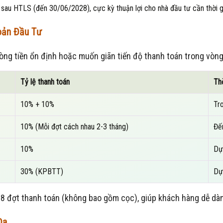
au HTLS (đến 30/06/2028), cực kỳ thuận lợi cho nhà đầu tư cần thời gi
oản Đầu Tư
ng tiền ổn định hoặc muốn giãn tiến độ thanh toán trong vòn
Tỷ lệ thanh toán
Th
10% + 10%
Tr
10% (Mỗi đợt cách nhau 2-3 tháng)
Đế
10%
Dự
30% (KPBTT)
Dự
 8 đợt thanh toán (không bao gồm cọc), giúp khách hàng dễ dà
Đa