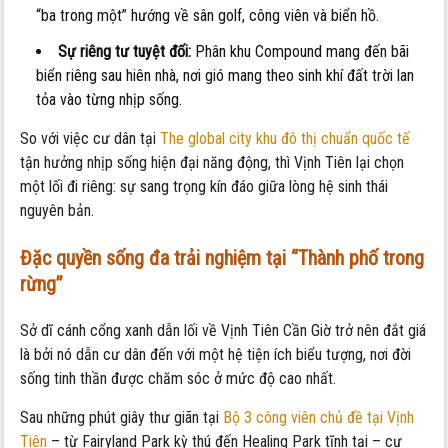
“ba trong một” hướng về sân golf, công viên và biển hồ.
Sự riêng tư tuyệt đối:
Phân khu Compound mang đến bãi
biển riêng sau hiên nhà, nơi gió mang theo sinh khí đất trời lan
tỏa vào từng nhịp sống.
So với việc cư dân tại
The global city khu đô thị chuẩn quốc tế
tận hưởng nhịp sống hiện đại năng động, thì Vịnh Tiên lại chọn
một lối đi riêng: sự sang trọng kín đáo giữa lòng hệ sinh thái
nguyên bản.
Đặc quyền sống đa trải nghiệm tại “Thành phố trong
rừng”
Sở dĩ cánh cổng xanh dẫn lối về Vịnh Tiên Cần Giờ trở nên đắt giá
là bởi nó dẫn cư dân đến với một hệ tiện ích biểu tượng, nơi đời
sống tinh thần được chăm sóc ở mức độ cao nhất.
Sau những phút giây thư giãn tại
Bộ 3 công viên chủ đề tại Vịnh
Tiên
– từ Fairyland Park kỳ thú đến Healing Park tĩnh tại – cư