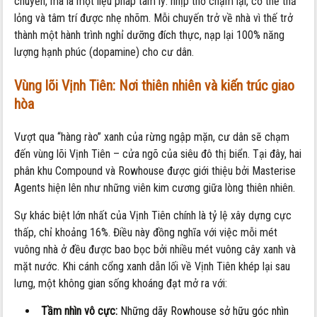
chuyển, mà là một liệu pháp tâm lý: nhịp thở chậm lại, cơ thể thả
lỏng và tâm trí được nhẹ nhõm. Mỗi chuyến trở về nhà vì thế trở
thành một hành trình nghỉ dưỡng đích thực, nạp lại 100% năng
lượng hạnh phúc (dopamine) cho cư dân.
Vùng lõi Vịnh Tiên: Nơi thiên nhiên và kiến trúc giao
hòa
Vượt qua “hàng rào” xanh của rừng ngập mặn, cư dân sẽ chạm
đến vùng lõi Vịnh Tiên – cửa ngõ của siêu đô thị biển. Tại đây, hai
phân khu Compound và Rowhouse được giới thiệu bởi Masterise
Agents hiện lên như những viên kim cương giữa lòng thiên nhiên.
Sự khác biệt lớn nhất của Vịnh Tiên chính là tỷ lệ xây dựng cực
thấp, chỉ khoảng 16%. Điều này đồng nghĩa với việc mỗi mét
vuông nhà ở đều được bao bọc bởi nhiều mét vuông cây xanh và
mặt nước. Khi cánh cổng xanh dẫn lối về Vịnh Tiên khép lại sau
lưng, một không gian sống khoáng đạt mở ra với:
Tầm nhìn vô cực:
Những dãy Rowhouse sở hữu góc nhìn