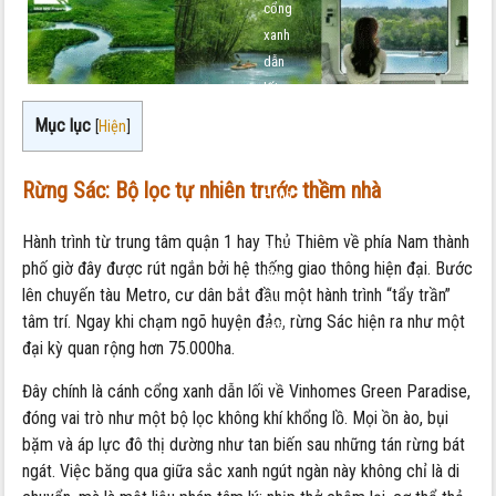
cổng
xanh
dẫn
lối
về
Mục lục
[
Hiện
]
Vịnh
Tiên:
Rừng Sác: Bộ lọc tự nhiên trước thềm nhà
Hành
trình
Hành trình từ trung tâm quận 1 hay Thủ Thiêm về phía Nam thành
chữa
phố giờ đây được rút ngắn bởi hệ thống giao thông hiện đại. Bước
lành
lên chuyến tàu Metro, cư dân bắt đầu một hành trình “tẩy trần”
qua
tâm trí. Ngay khi chạm ngõ huyện đảo, rừng Sác hiện ra như một
miền
đại kỳ quan rộng hơn 75.000ha.
di
sản
Đây chính là cánh cổng xanh dẫn lối về Vinhomes Green Paradise,
Cần
đóng vai trò như một bộ lọc không khí khổng lồ. Mọi ồn ào, bụi
Giờ
bặm và áp lực đô thị dường như tan biến sau những tán rừng bát
ngát. Việc băng qua giữa sắc xanh ngút ngàn này không chỉ là di