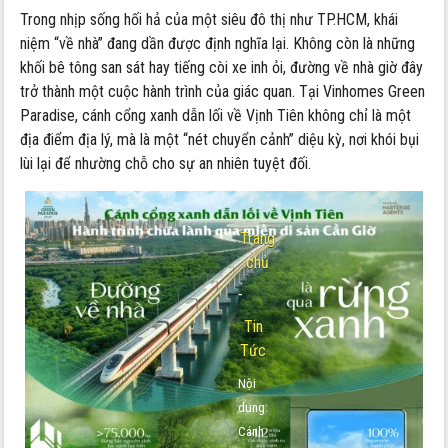
Trong nhịp sống hối hả của một siêu đô thị như TP.HCM, khái
niệm “về nhà” đang dần được định nghĩa lại. Không còn là những
khối bê tông san sát hay tiếng còi xe inh ỏi, đường về nhà giờ đây
trở thành một cuộc hành trình của giác quan. Tại Vinhomes Green
Paradise, cánh cổng xanh dẫn lối về Vịnh Tiên không chỉ là một
địa điểm địa lý, mà là một “nét chuyển cảnh” diệu kỳ, nơi khói bụi
lùi lại để nhường chỗ cho sự an nhiên tuyệt đối.
Trang
chủ
-
Tin
Tức
Nội
dung:
Cánh