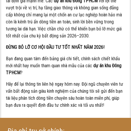
tái định giá mạnh mẽ. Các
dự án khu Đông TPHCM
với lợi thế
vượt trội về vị trí, hạ tầng giao thông và không gian sống đẳng
cấp không chỉ mang lại một chốn an cư lạc nghiệp hoàn hảo mà
còn là kênh trú ẩn dòng tiền an toàn, sinh lời bền vững trong
tương lai dài hạn. Việc chần chừ có thể khiến bạn bỏ lỡ mức giá
tốt nhất của chu kỳ bất động sản 2026–2030.
ĐỪNG BỎ LỠ CƠ HỘI ĐẦU TƯ TỐT NHẤT NĂM 2026!
Bạn đang quan tâm đến bảng giá chi tiết, chính sách chiết khấu
mới nhất hay muốn tham quan nhà mẫu của các
dự án khu Đông
TPHCM
?
Hãy để lại thông tin liên hệ ngay hôm nay. Đội ngũ chuyên viên tư
vấn bất động sản giàu kinh nghiệm của chúng tôi sẽ gửi đến bạn
tài liệu phân tích dòng tiền chuyên sâu hoàn toàn miễn phí, giúp
bạn đưa ra quyết định đầu tư chính xác và tối ưu nhất!
Địa chỉ trụ sở chính: