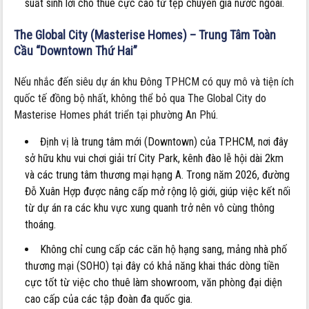
suất sinh lời cho thuê cực cao từ tệp chuyên gia nước ngoài.
The Global City (Masterise Homes) – Trung Tâm Toàn
Cầu “Downtown Thứ Hai”
Nếu nhắc đến siêu dự án khu Đông TPHCM có quy mô và tiện ích
quốc tế đồng bộ nhất, không thể bỏ qua The Global City do
Masterise Homes phát triển tại phường An Phú.
Định vị là trung tâm mới (Downtown) của TP.HCM, nơi đây
sở hữu khu vui chơi giải trí City Park, kênh đào lễ hội dài 2km
và các trung tâm thương mại hạng A. Trong năm 2026, đường
Đỗ Xuân Hợp được nâng cấp mở rộng lộ giới, giúp việc kết nối
từ dự án ra các khu vực xung quanh trở nên vô cùng thông
thoáng.
Không chỉ cung cấp các căn hộ hạng sang, mảng nhà phố
thương mại (SOHO) tại đây có khả năng khai thác dòng tiền
cực tốt từ việc cho thuê làm showroom, văn phòng đại diện
cao cấp của các tập đoàn đa quốc gia.