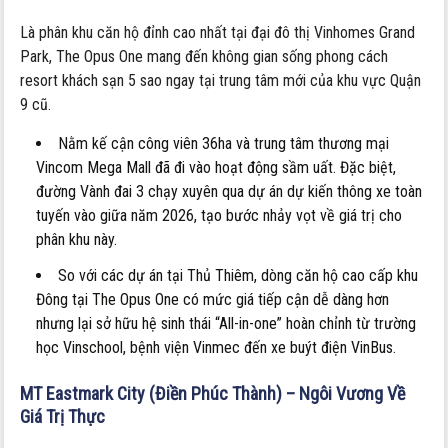
Là phân khu căn hộ đỉnh cao nhất tại đại đô thị Vinhomes Grand
Park, The Opus One mang đến không gian sống phong cách
resort khách sạn 5 sao ngay tại trung tâm mới của khu vực Quận
9 cũ.
Nằm kế cận công viên 36ha và trung tâm thương mại
Vincom Mega Mall đã đi vào hoạt động sầm uất. Đặc biệt,
đường Vành đai 3 chạy xuyên qua dự án dự kiến thông xe toàn
tuyến vào giữa năm 2026, tạo bước nhảy vọt về giá trị cho
phân khu này.
So với các dự án tại Thủ Thiêm, dòng căn hộ cao cấp khu
Đông tại The Opus One có mức giá tiếp cận dễ dàng hơn
nhưng lại sở hữu hệ sinh thái “All-in-one” hoàn chỉnh từ trường
học Vinschool, bệnh viện Vinmec đến xe buýt điện VinBus.
MT Eastmark City (Điền Phúc Thành) – Ngôi Vương Về
Giá Trị Thực