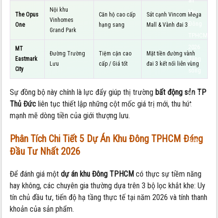
án
Nội khu
khu
The Opus
Căn hộ cao cấp
Sát cạnh Vincom Mega
Vinhomes
Đông
One
hạng sang
Mall & Vành đai 3
Grand Park
TPHCM
2026
MT
Đường Trường
Tiệm cận cao
Mặt tiền đường vành
đáng
Eastmark
Lưu
cấp / Giá tốt
đai 3 kết nối liên vùng
City
sống
và
Sự đồng bộ này chính là lực đẩy giúp thị trường
bất động sản TP
đáng
Thủ Đức
liên tục thiết lập những cột mốc giá trị mới, thu hút
đầu
mạnh mẽ dòng tiền của giới thượng lưu.
tư
nhất
Phân Tích Chi Tiết 5 Dự Án Khu Đông TPHCM Đáng
hiện
Đầu Tư Nhất 2026
nay
Để đánh giá một
dự án khu Đông TPHCM
có thực sự tiềm năng
hay không, các chuyên gia thường dựa trên 3 bộ lọc khắt khe: Uy
tín chủ đầu tư, tiến độ hạ tầng thực tế tại năm 2026 và tính thanh
khoản của sản phẩm.