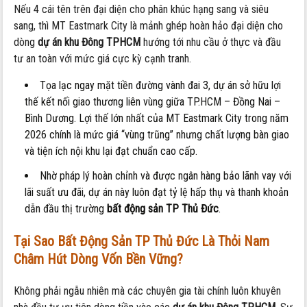
Nếu 4 cái tên trên đại diện cho phân khúc hạng sang và siêu
sang, thì MT Eastmark City là mảnh ghép hoàn hảo đại diện cho
dòng
dự án khu Đông TPHCM
hướng tới nhu cầu ở thực và đầu
tư an toàn với mức giá cực kỳ cạnh tranh.
Tọa lạc ngay mặt tiền đường vành đai 3, dự án sở hữu lợi
thế kết nối giao thương liên vùng giữa TP.HCM – Đồng Nai –
Bình Dương. Lợi thế lớn nhất của MT Eastmark City trong năm
2026 chính là mức giá “vùng trũng” nhưng chất lượng bàn giao
và tiện ích nội khu lại đạt chuẩn cao cấp.
Nhờ pháp lý hoàn chỉnh và được ngân hàng bảo lãnh vay với
lãi suất ưu đãi, dự án này luôn đạt tỷ lệ hấp thụ và thanh khoản
dẫn đầu thị trường
bất động sản TP Thủ Đức
.
Tại Sao Bất Động Sản TP Thủ Đức Là Thỏi Nam
Châm Hút Dòng Vốn Bền Vững?
Không phải ngẫu nhiên mà các chuyên gia tài chính luôn khuyên