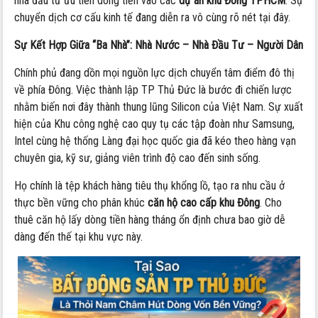
nhà đầu tư ưu tiên dòng tiền vào các
dự án khu Đông TPHCM
. Sự
chuyển dịch cơ cấu kinh tế đang diễn ra vô cùng rõ nét tại đây.
Sự Kết Hợp Giữa “Ba Nhà”: Nhà Nước – Nhà Đầu Tư – Người Dân
Chính phủ đang dồn mọi nguồn lực dịch chuyển tâm điểm đô thị
về phía Đông. Việc thành lập TP Thủ Đức là bước đi chiến lược
nhằm biến nơi đây thành thung lũng Silicon của Việt Nam. Sự xuất
hiện của Khu công nghệ cao quy tụ các tập đoàn như Samsung,
Intel cùng hệ thống Làng đại học quốc gia đã kéo theo hàng vạn
chuyên gia, kỹ sư, giảng viên trình độ cao đến sinh sống.
Họ chính là tệp khách hàng tiêu thụ khổng lồ, tạo ra nhu cầu ở
thực bền vững cho phân khúc
căn hộ cao cấp khu Đông
. Cho
thuê căn hộ lấy dòng tiền hàng tháng ổn định chưa bao giờ dễ
dàng đến thế tại khu vực này.