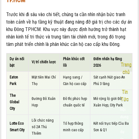
TP.HCM
Trước khi đi sâu vào chi tiết, chúng ta cần nhìn nhận bức tranh
toàn cảnh về hạ tầng kỹ thuật đang nâng đỡ giá trị cho các dự án
khu Đông TPHCM. Khu vực này được định hướng trở thành hạt
nhân kinh tế tri thức và trung tâm tài chính mới, trong đó trọng
tâm phát triển chính là phân khúc căn hộ cao cấp khu Đông.
Dự án nổi
Phân khúc cốt
Điểm nhấn hạ tầng
Vị trí chiến lược
Trang
bật
lõi
2026
chủ
Eaton
Mặt tiền Mai Chí
Hạng sang /
Sát cạnh Nút giao An
-
Park
Thọ
Căn hộ cao cấp
Phú 3 tầng
Tin
The
Tức
Đường Đỗ Xuân
Đô thị phức hợp
Mở rộng lộ giới Đỗ
Global
Hợp
chuẩn quốc tế
Xuân Hợp, City Park
City
Nội
dung:
Lõi chức năng
Lotte Eco
Tổ hợp thông
Kết nối trực tiếp Cầu Ba
5
số 2A Thủ
Smart City
minh cao cấp
Son & Q1
dự
Thiêm