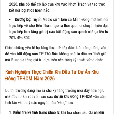
2026, phá bỏ thế cô lập của khu vực Nhơn Trạch và tạo trục
kết nối logistics hoàn hảo.
Đường bộ:
Tuyến Metro số 1 bến xe Miền Đông mới kết nối
trực tiếp về chợ Bến Thành tạo ra thói quen di chuyển hiện đại,
trực tiếp làm tăng giá trị các bất động sản quanh nhà ga lên từ
20% đến 30%.
Chính những yếu tố hạ tầng thực tế này đảm bảo rằng dòng vốn
đổ vào
bất động sản TP Thủ Đức
không phải là đầu cơ “thổi giá”
mà là sự gia tăng giá trị dựa trên nền tảng kỹ thuật vững chắc.
Kinh Nghiệm Thực Chiến Khi Đầu Tư Dự Án Khu
Đông TPHCM Năm 2026
Dù thị trường đang mở ra chu kỳ tăng trưởng mới đầy hứa hẹn,
nhà đầu tư khi rót vốn vào các
dự án khu Đông TPHCM
vẫn cần
tỉnh táo và lưu ý các nguyên tắc “vàng” sau:
Kiểm tra kỹ tình trạng pháp lý:
Chỉ lựa chọn các
dự án khu