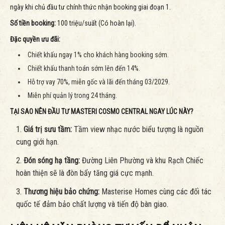
ngày khi chủ đầu tư chính thức nhận booking giai đoạn 1.
Số tiền booking:
100 triệu/suất (Có hoàn lại).
Đặc quyền ưu đãi:
Chiết khấu ngay 1% cho khách hàng booking sớm.
Chiết khấu thanh toán sớm lên đến 14%.
Hỗ trợ vay 70%, miễn gốc và lãi đến tháng 03/2029.
Miễn phí quản lý trong 24 tháng.
TẠI SAO NÊN ĐẦU TƯ MASTERI COSMO CENTRAL NGAY LÚC NÀY?
Giá trị sưu tầm:
Tầm view nhạc nước biểu tượng là nguồn
cung giới hạn.
Đón sóng hạ tầng:
Đường Liên Phường và khu Rạch Chiếc
hoàn thiện sẽ là đòn bẩy tăng giá cực mạnh.
Thương hiệu bảo chứng:
Masterise Homes cùng các đối tác
quốc tế đảm bảo chất lượng và tiến độ bàn giao.