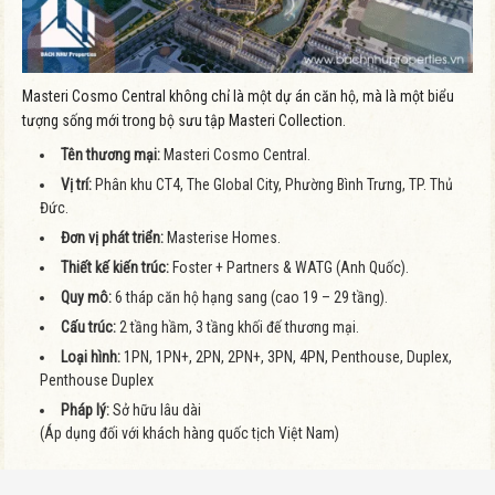
Masteri Cosmo Central không chỉ là một dự án căn hộ, mà là một biểu
tượng sống mới trong bộ sưu tập Masteri Collection.
Tên thương mại:
Masteri Cosmo Central.
Vị trí:
Phân khu CT4, The Global City, Phường Bình Trưng, TP. Thủ
Đức.
Đơn vị phát triển:
Masterise Homes.
Thiết kế kiến trúc:
Foster + Partners & WATG (Anh Quốc).
Quy mô:
6 tháp căn hộ hạng sang (cao 19 – 29 tầng).
Cấu trúc:
2 tầng hầm, 3 tầng khối đế thương mại.
Loại hình:
1PN, 1PN+, 2PN, 2PN+, 3PN, 4PN, Penthouse, Duplex,
Penthouse Duplex
Pháp lý:
Sở hữu lâu dài
(Áp dụng đối với khách hàng quốc tịch Việt Nam)