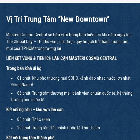
Vị Trí Trung Tâm “New Downtown”
Masteri Cosmo Central sở hữu vị trí trung tâm hiếm có khi nằm ngay lõi
The Global City – TP. Thủ Đức, nơi được quy hoạch trở thành trung tâm
mới của TP.HCM trong tương lai.
LIÊN KẾT VÙNG & TIỆN ÍCH LÂN CẬN MASTERI COSMO CENTRAL
Trong bán kính đi bộ
01 phút: Khu phố thương mại SOHO, kênh đào nhạc nước lớn nhất
Đông Nam Á
05 phút: Trung tâm thương mại, bệnh viện chuẩn quốc tế, hệ thống
trường học quốc tế
Kết nối nội khu – khu vực lân cận
05 phút: Thảo Điền
10 phút: Trung tâm Tài chính Quốc tế Thủ Thiêm
Kết nối trung tâm thành phố