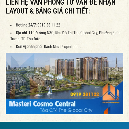
LIÊN HỆ VĂN PHÒNG TƯ VẤN ĐỂ NHẬN
LAYOUT & BẢNG GIÁ CHI TIẾT:
Hotline 24/7:
0919 38 11 22
Địa chỉ:
110 Đường N3C, Khu Đô Thị The Global City, Phường Bình
Trưng, TP. Thủ Đức.
Đơn vị phân phối:
Bách Như Properties.