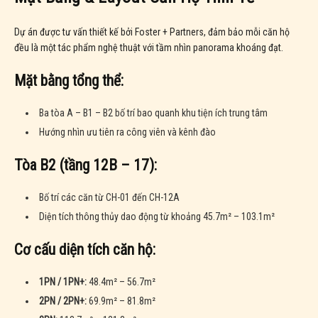
Dự án được tư vấn thiết kế bởi Foster + Partners, đảm bảo mỗi căn hộ
đều là một tác phẩm nghệ thuật với tầm nhìn panorama khoáng đạt.
Mặt bằng tổng thể:
Ba tòa A – B1 – B2 bố trí bao quanh khu tiện ích trung tâm
Hướng nhìn ưu tiên ra công viên và kênh đào
Tòa B2 (tầng 12B – 17):
Bố trí các căn từ CH-01 đến CH-12A
Diện tích thông thủy dao động từ khoảng 45.7m² – 103.1m²
Cơ cấu diện tích căn hộ:
1PN / 1PN+:
48.4m² – 56.7m²
2PN / 2PN+:
69.9m² – 81.8m²