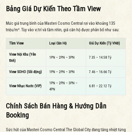
Bảng Giá Dự Kiến Theo Tầm View
Mức giá trung bình của Masteri Cosmo Central rơi vào khoảng 135
triệu/m². Tùy vào vị trí và tầm nhìn, giá căn hộ được phân bổ như sau:
Tầm View
Loại Căn Hộ
Giá Dự Kiến (Tỷ VNĐ)
View Nội Khu (Yên
1PN – 2PN – 3PN
7.35 – 14.58 Tỷ
tĩnh)
View SOHO (Sôi động)
1PN – 2PN – 3PN
7.46 – 16.66 Tỷ
1PN – 2PN – 3PN –
View Nhạc Nước (VIP)
6.81 – 22.12 Tỷ
4PN
Chính Sách Bán Hàng & Hướng Dẫn
Booking
Sức hút của Masteri Cosmo Central The Global City đang tăng nhiệt từng